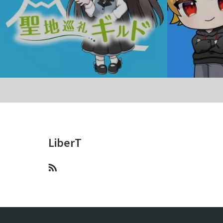
聖地巡礼ギルド
ホロカ攻略ギ
LiberT