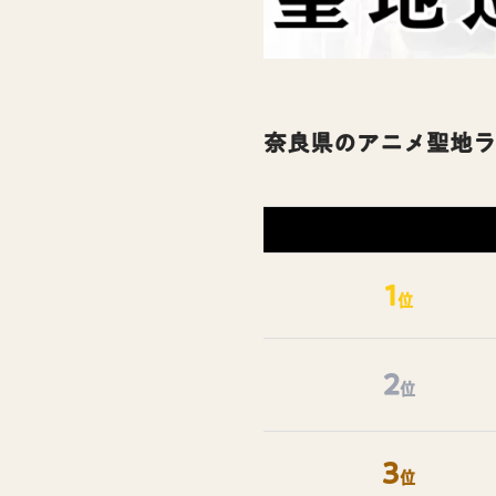
奈良県のアニメ聖地ラ
1
位
2
位
3
位