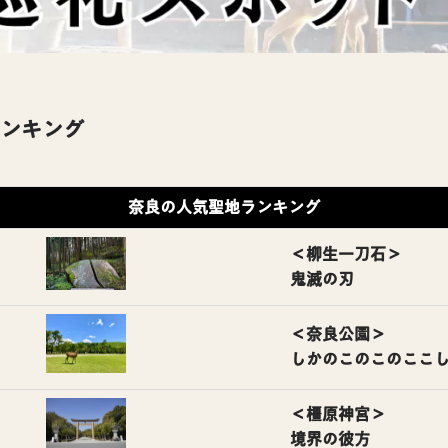
ンキング
奈良
の人気聖地ランキング
＜
柳生一刀石
＞
鬼滅の刃
＜
奈良公園
＞
しかのこのこのここ
＜
橿原神宮
＞
境界の彼方