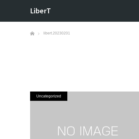
LiberT
ホーム
libert.20230201
Uncategorized