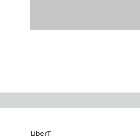
Hello world!
2025.11.20
LiberT